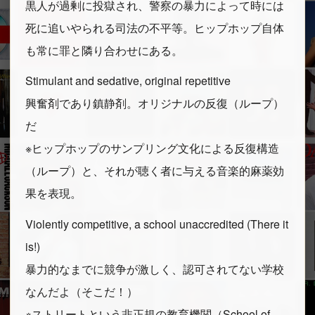
黒人が過剰に投獄され、警察の暴力によって時には
死に追いやられる司法の不平等。ヒップホップ自体
も常に罪と隣り合わせにある。
Stimulant and sedative, original repetitive
興奮剤であり鎮静剤。オリジナルの反復（ループ）
だ
※ヒップホップのサンプリング文化による反復構造
（ループ）と、それが聴く者に与える音楽的麻薬効
果を表現。
Violently competitive, a school unaccredited (There it
is!)
暴力的なまでに競争が激しく、認可されてない学校
なんだよ（そこだ！）
※ストリートという非正規の教育機関（School of