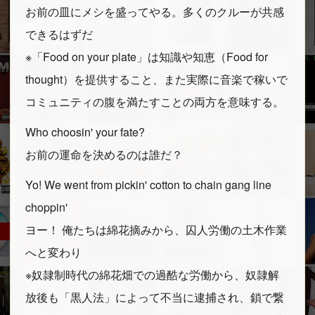
お前の皿にメシを盛ってやる。多くのクルーが共感
できるはずだ
※「Food on your plate」は知識や知恵（Food for
thought）を提供すること、また実際に音楽で稼いで
コミュニティの腹を満たすことの両方を意味する。
Who choosin' your fate?
お前の運命を決めるのは誰だ？
Yo! We went from pickin' cotton to chain gang line
choppin'
ヨー！ 俺たちは綿花摘みから、囚人労働の土木作業
へと変わり
※奴隷制時代の綿花畑での過酷な労働から、奴隷解
放後も「黒人法」によって不当に逮捕され、鎖で繋