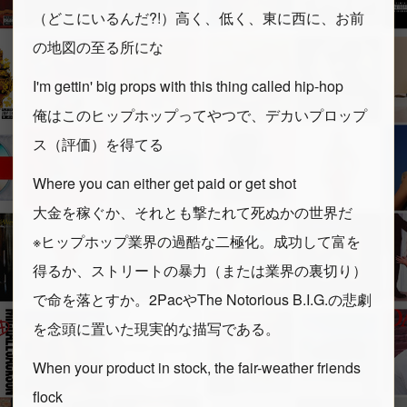
（どこにいるんだ?!）高く、低く、東に西に、お前
の地図の至る所にな
I'm gettin' big props with this thing called hip-hop
俺はこのヒップホップってやつで、デカいプロップ
ス（評価）を得てる
Where you can either get paid or get shot
大金を稼ぐか、それとも撃たれて死ぬかの世界だ
※ヒップホップ業界の過酷な二極化。成功して富を
得るか、ストリートの暴力（または業界の裏切り）
で命を落とすか。2PacやThe Notorious B.I.G.の悲劇
を念頭に置いた現実的な描写である。
When your product in stock, the fair-weather friends
flock