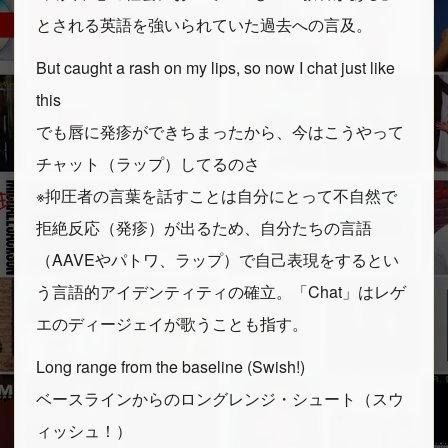
とされる英語を強いられていた過去への言及。
But caught a rash on my lips, so now I chat just like
this
でも唇に発疹ができちまったから、今はこうやって
チャット（ラップ）してるのさ
※抑圧者の言葉を話すことは自分にとって不自然で
拒絶反応（発疹）が出るため、自分たちの言語
（AAVEやパトワ、ラップ）で自己表現をするとい
う言語的アイデンティティの確立。「Chat」はレゲ
エのディージェイが歌うことも指す。
Long range from the baseline (Swish!)
ベースラインからのロングレンジ・シュート（スウ
ィッシュ！）