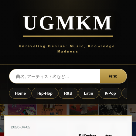
UGMKM
Unraveling Genius: Music, Knowledge,
Madness
検索
Home
Hip-Hop
R&B
Latin
K-Pop
Prof
2026
-
04
-
02