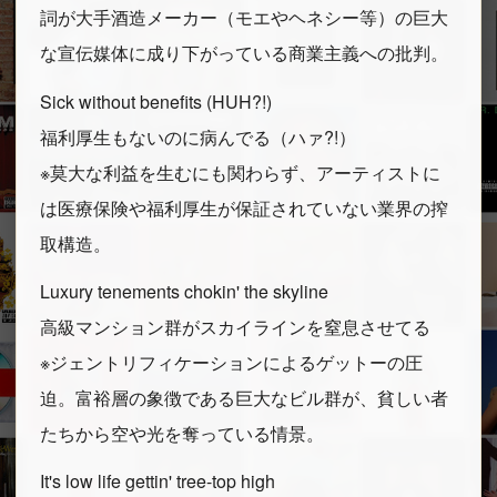
詞が大手酒造メーカー（モエやヘネシー等）の巨大
な宣伝媒体に成り下がっている商業主義への批判。
Sick without benefits (HUH?!)
福利厚生もないのに病んでる（ハァ?!）
※莫大な利益を生むにも関わらず、アーティストに
は医療保険や福利厚生が保証されていない業界の搾
取構造。
Luxury tenements chokin' the skyline
高級マンション群がスカイラインを窒息させてる
※ジェントリフィケーションによるゲットーの圧
迫。富裕層の象徴である巨大なビル群が、貧しい者
たちから空や光を奪っている情景。
It's low life gettin' tree-top high