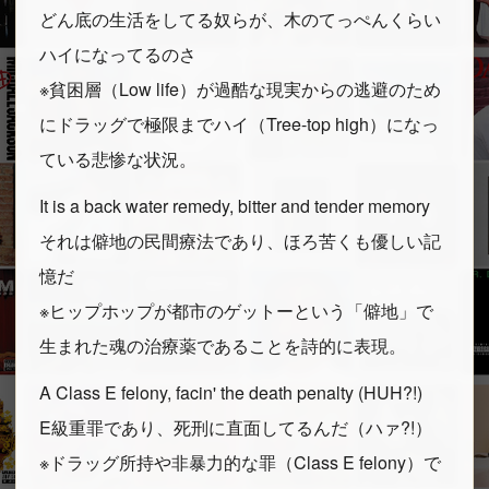
どん底の生活をしてる奴らが、木のてっぺんくらい
ハイになってるのさ
※貧困層（Low life）が過酷な現実からの逃避のため
にドラッグで極限までハイ（Tree-top high）になっ
ている悲惨な状況。
It is a back water remedy, bitter and tender memory
それは僻地の民間療法であり、ほろ苦くも優しい記
憶だ
※ヒップホップが都市のゲットーという「僻地」で
生まれた魂の治療薬であることを詩的に表現。
A Class E felony, facin' the death penalty (HUH?!)
E級重罪であり、死刑に直面してるんだ（ハァ?!）
※ドラッグ所持や非暴力的な罪（Class E felony）で