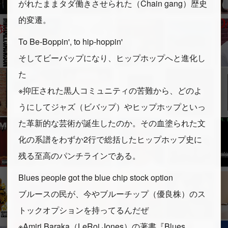
がれたままタダ働きさせられた（Chain gang）歴史
的変遷。
To Be-Boppin', to hip-hoppin'
そしてビーバップになり、ヒップホップへと進化し
た
※抑圧された黒人コミュニティの苦難から、どのよ
うにしてジャズ（ビバップ）やヒップホップといっ
た革新的な芸術が誕生したのか。その血塗られた文
化の系譜をわずか2行で総括したヒップホップ史に
残る至高のパンチラインである。
Blues people got the blue chip stock option
ブルースの民が、今やブルーチップ（優良株）のス
トックオプションを持ってるんだぜ
※Amiri Baraka（LeRoi Jones）の著書『Blues