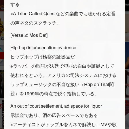
する
※A Tribe Called Questなどの楽曲でも聴かれる定番
の声ネタのスクラッチ。
[Verse 2: Mos Def]
Hip-hop is prosecution evidence
ヒップホップは検察の証拠品だ
※ラッパーの歌詞が法廷で犯罪の自白や証拠として
使われるという、アメリカの司法システムにおける
ラップミュージックの不当な扱い（Rap on Trial問
題）を1999年の時点で鋭く指摘している。
An out of court settlement, ad space for liquor
示談金であり、酒の広告スペースでもある
※アーティストがトラブルをカネで解決し、MVや歌