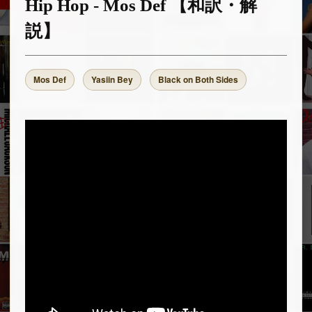
Hip Hop - Mos Def 【和訳・解
説】
Mos Def
Yasiin Bey
Black on Both Sides