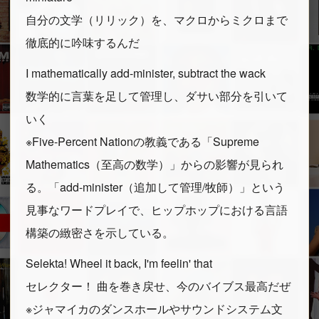
自分の文学（リリック）を、マクロからミクロまで
徹底的に吟味するんだ
I mathematically add-minister, subtract the wack
数学的に言葉を足して管理し、ダサい部分を引いて
いく
※Five-Percent Nationの教義である「Supreme
Mathematics（至高の数学）」からの影響が見られ
る。「add-minister（追加して管理/牧師）」という
見事なワードプレイで、ヒップホップにおける言語
構築の緻密さを示している。
Selekta! Wheel it back, I'm feelin' that
セレクター！ 曲を巻き戻せ、今のバイブス最高だぜ
※ジャマイカのダンスホールやサウンドシステム文