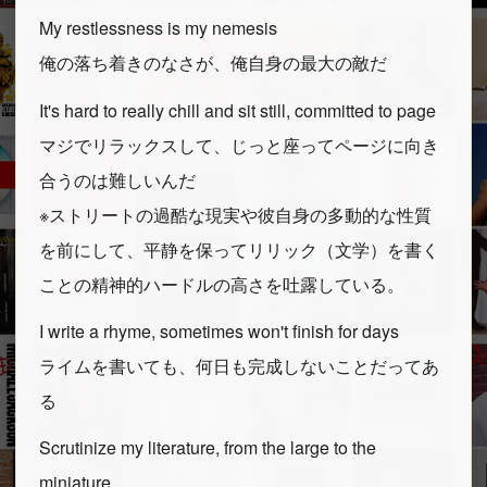
My restlessness is my nemesis
俺の落ち着きのなさが、俺自身の最大の敵だ
It's hard to really chill and sit still, committed to page
マジでリラックスして、じっと座ってページに向き
合うのは難しいんだ
※ストリートの過酷な現実や彼自身の多動的な性質
を前にして、平静を保ってリリック（文学）を書く
ことの精神的ハードルの高さを吐露している。
I write a rhyme, sometimes won't finish for days
ライムを書いても、何日も完成しないことだってあ
る
Scrutinize my literature, from the large to the
miniature