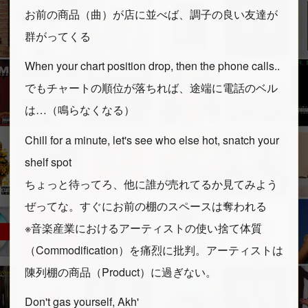
お前の商品（曲）が店に並べば、調子の良い友達が
群がってくる
When your chart position drop, then the phone calls..
でもチャートの順位が落ちれば、途端に電話のベル
は…（鳴らなくなる）
Chill for a minute, let's see who else hot, snatch your
shelf spot
ちょっと待ってろ、他に誰が売れてるか見てみよう
ぜってな。すぐにお前の棚のスペースは奪われる
※音楽産業におけるアーティストの使い捨て体質
（Commodification）を痛烈に批判。アーティストは
陳列棚の商品（Product）に過ぎない。
Don't gas yourself, Akh'