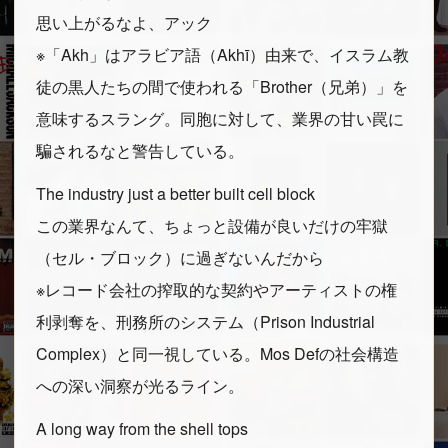
思い上がるなよ、アック
※「Akh」はアラビア語（Akhī）由来で、イスラム教
徒の黒人たちの間で使われる「Brother（兄弟）」を
意味するスラング。同胞に対して、業界の甘い罠に
騙されるなと警告している。
The industry just a better built cell block
この業界なんて、ちょっと設備が良いだけの牢獄
（セル・ブロック）に過ぎないんだから
※レコード会社の搾取的な契約やアーティストの権
利剥奪を、刑務所のシステム（Prison Industrial
Complex）と同一視している。Mos Defの社会構造
への深い洞察が光るライン。
A long way from the shell tops