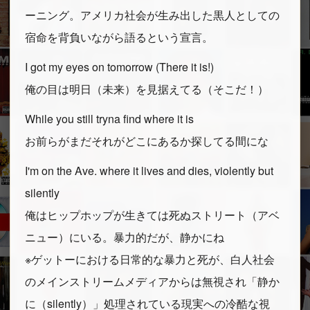
ーニング。アメリカ社会が生み出した黒人としての
宿命を背負いながら語るという宣言。
I got my eyes on tomorrow (There it is!)
俺の目は明日（未来）を見据えてる（そこだ！）
While you still tryna find where it is
お前らがまだそれがどこにあるか探してる間にな
I'm on the Ave. where it lives and dies, violently but
silently
俺はヒップホップが生きては死ぬストリート（アベ
ニュー）にいる。暴力的だが、静かにね
※ゲットーにおける日常的な暴力と死が、白人社会
のメインストリームメディアからは無視され「静か
に（silently）」処理されている現実への冷酷な視