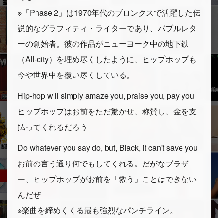
※「Phase 2」は1970年代のブロンクスで活躍した伝
説的なグラフィティ・ライターであり、バブルレタ
ーの創始者。彼の作品がニューヨーク中の地下鉄
（All-city）を埋め尽くしたように、ヒップホップも
今や世界中を覆い尽くしている。
Hip-hop will simply amaze you, praise you, pay you
ヒップホップはお前をただ驚かせ、称賛し、金を支
払ってくれるだろう
Do whatever you say do, but, Black, it can't save you
お前の言う通り何でもしてくれる。だがなブラザ
ー、ヒップホップがお前を「救う」ことはできない
んだぜ
※楽曲を締めくくる最も強烈なパンチライン。