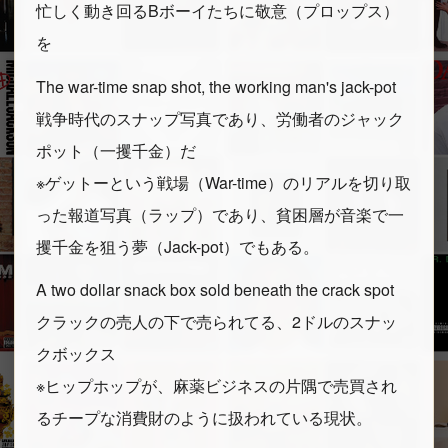
忙しく動き回るBボーイたちに敬意（プロップス）
を
The war-time snap shot, the working man's jack-pot
戦争時代のスナップ写真であり、労働者のジャック
ポット（一攫千金）だ
※ゲットーという戦場（War-time）のリアルを切り取
った報道写真（ラップ）であり、貧困層が音楽で一
攫千金を狙う夢（Jack-pot）でもある。
A two dollar snack box sold beneath the crack spot
クラックの売人の下で売られてる、2ドルのスナッ
クボックス
※ヒップホップが、麻薬ビジネスの片隅で売買され
るチープな消費財のように扱われている現状。