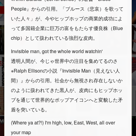
People』からの引用。「ブルース（悲哀）を歌って
いた人々」が、今やヒップホップの商業的成功によ
って多国籍企業に巨万の富をもたらす優良株（Blue
chip）として扱われている強烈な皮肉。
Invisible man, got the whole world watchin'
透明人間が、今じゃ世界中の注目を集めてるのさ
※Ralph Ellisonの小説『Invisible Man（見えない人
間）』からの引用。社会から無視され存在しないか
のように扱われてきた黒人が、皮肉にもヒップホッ
プを通じて世界的なポップアイコンへと変貌した矛
盾を突いている。
(Where ya at?!) I'm high, low, East, West, all over
your map