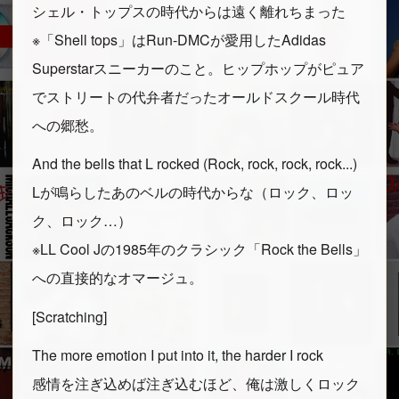
シェル・トップスの時代からは遠く離れちまった
※「Shell tops」はRun-DMCが愛用したAdidas
Superstarスニーカーのこと。ヒップホップがピュア
でストリートの代弁者だったオールドスクール時代
への郷愁。
And the bells that L rocked (Rock, rock, rock, rock...)
Lが鳴らしたあのベルの時代からな（ロック、ロッ
ク、ロック…）
※LL Cool Jの1985年のクラシック「Rock the Bells」
への直接的なオマージュ。
[Scratching]
The more emotion I put into it, the harder I rock
感情を注ぎ込めば注ぎ込むほど、俺は激しくロック