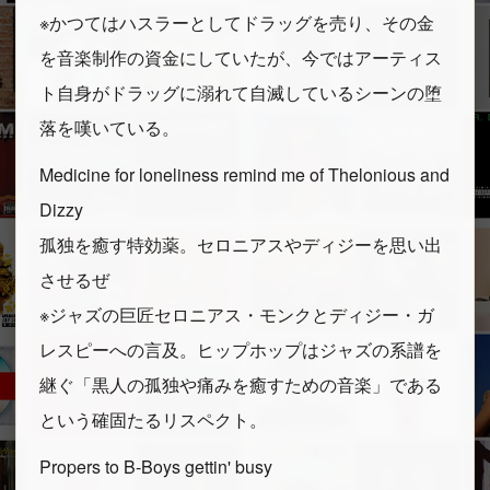
※かつてはハスラーとしてドラッグを売り、その金
を音楽制作の資金にしていたが、今ではアーティス
ト自身がドラッグに溺れて自滅しているシーンの堕
落を嘆いている。
Medicine for loneliness remind me of Thelonious and
Dizzy
孤独を癒す特効薬。セロニアスやディジーを思い出
させるぜ
※ジャズの巨匠セロニアス・モンクとディジー・ガ
レスピーへの言及。ヒップホップはジャズの系譜を
継ぐ「黒人の孤独や痛みを癒すための音楽」である
という確固たるリスペクト。
Propers to B-Boys gettin' busy