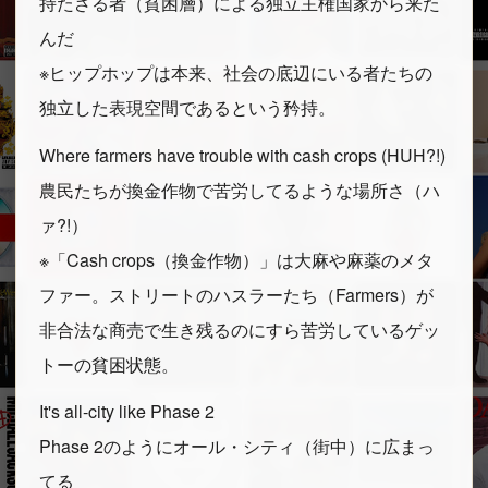
持たざる者（貧困層）による独立主権国家から来た
んだ
※ヒップホップは本来、社会の底辺にいる者たちの
独立した表現空間であるという矜持。
Where farmers have trouble with cash crops (HUH?!)
農民たちが換金作物で苦労してるような場所さ（ハ
ァ?!）
※「Cash crops（換金作物）」は大麻や麻薬のメタ
ファー。ストリートのハスラーたち（Farmers）が
非合法な商売で生き残るのにすら苦労しているゲッ
トーの貧困状態。
It's all-city like Phase 2
Phase 2のようにオール・シティ（街中）に広まっ
てる